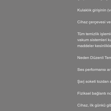
Kulaklık girişinin (v
Cihaz çerçevesi ve 
Tüm temizlik işlemle
vakum sistemleri ku
maddeler kesinlikle
Neden Düzenli Tem
Ses performansı arta
Şarj soketi tozdan a
Fiziksel bağlantı n
Cihaz, ilk günkü gib