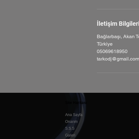
İletişim Bilgiler
Bağlarbaşı, Akan T
Türkiye
05069618950
tarkodj@gmail.co
Site Haritası
Ana Sayfa
Onarım
S.S.S
Galeri