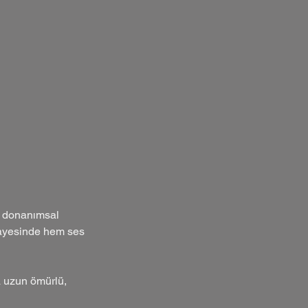
e donanımsal
 sayesinde hem ses
a uzun ömürlü,