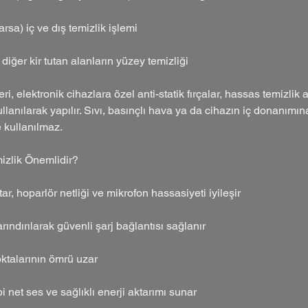
arsa) iç ve dış temizlik işlemi
diğer kir tutan alanların yüzey temizliği
ri, elektronik cihazlara özel anti-statik fırçalar, hassas temizlik 
llanılarak yapılır. Sıvı, basınçlı hava ya da cihazın iç donanımı
 kullanılmaz.
izlik Önemlidir?
r, hoparlör netliği ve mikrofon hassasiyeti iyileşir
rındırılarak güvenli şarj bağlantısı sağlanır
oktalarının ömrü uzar
i net ses ve sağlıklı enerji aktarımı sunar