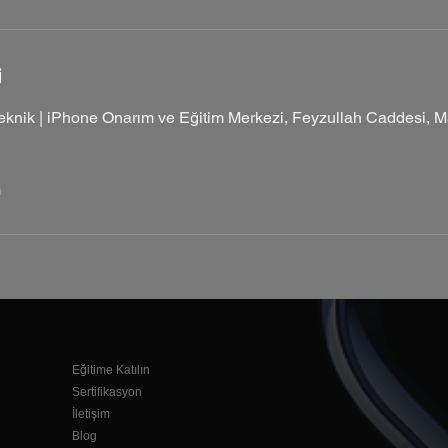
i
eknik | iPhone Onarım ve Eğitim Merkezi, Feyzullah Caddesi, Ma
m
Eğitime Katılın
Sertifikasyon
İletişim
Blog