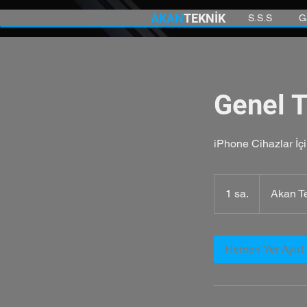
AKAN
TEKNİK
S.S.S
G
Genel T
iPhone Cihazlar İç
1 sa.
1
Akan T
s
a
Hemen Yer Ayırt