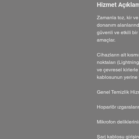
Hizmet Açıkla
Zamanla toz, kir ve 
donanım alanlarında
güvenli ve etkili b
amaçlar.
Cihazların alt kısmı
noktaları (Lightnin
ve çevresel kirlerl
kablosunun yerine t
Genel Temizlik Hiz
Hoparlör ızgaraların
Mikrofon deliklerinin
Şarj kablosu girişi