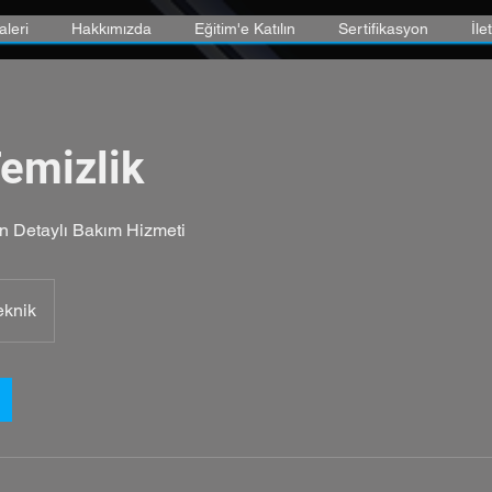
aleri
Hakkımızda
Eğitim'e Katılın
Sertifikasyon
İle
emizlik
in Detaylı Bakım Hizmeti
eknik