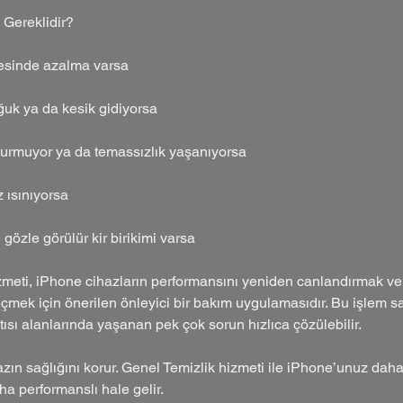
Gereklidir?
esinde azalma varsa
ğuk ya da kesik gidiyorsa
turmuyor ya da temassızlık yaşanıyorsa
z ısınıyorsa
gözle görülür kir birikimi varsa
izmeti, iPhone cihazların performansını yeniden canlandırmak v
eçmek için önerilen önleyici bir bakım uygulamasıdır. Bu işlem
ısı alanlarında yaşanan pek çok sorun hızlıca çözülebilir.
zın sağlığını korur. Genel Temizlik hizmeti ile iPhone’unuz dah
a performanslı hale gelir.