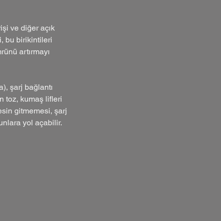
rişi ve diğer açık
bu birikintileri
mrünü artırmayı
), şarj bağlantı
 toz, kumaş lifleri
esin gitmemesi, şarj
lara yol açabilir.