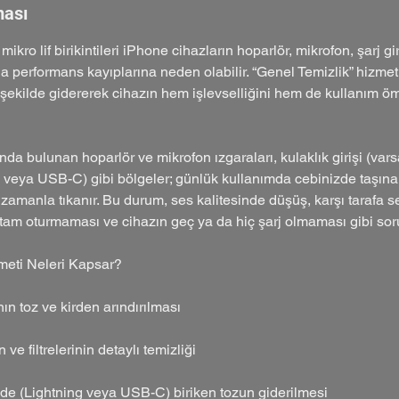
ması
mikro lif birikintileri iPhone cihazların hoparlör, mikrofon, şarj gi
 performans kayıplarına neden olabilir. “Genel Temizlik” hizmeti, 
ir şekilde gidererek cihazın hem işlevselliğini hem de kullanım ö
nda bulunan hoparlör ve mikrofon ızgaraları, kulaklık girişi (varsa
g veya USB-C) gibi bölgeler; günlük kullanımda cebinizde taşınan
e zamanla tıkanır. Bu durum, ses kalitesinde düşüş, karşı tarafa s
am oturmaması ve cihazın geç ya da hiç şarj olmaması gibi sorun
meti Neleri Kapsar?
ın toz ve kirden arındırılması
 ve filtrelerinin detaylı temizliği
nde (Lightning veya USB-C) biriken tozun giderilmesi