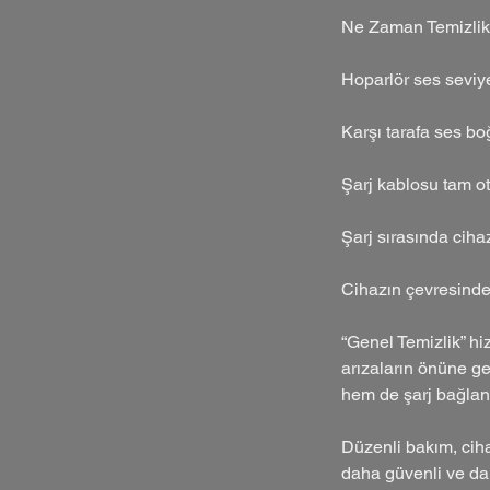
Ne Zaman Temizlik 
Hoparlör ses seviy
Karşı tarafa ses bo
Şarj kablosu tam o
Şarj sırasında ciha
Cihazın çevresinde 
“Genel Temizlik” h
arızaların önüne g
hem de şarj bağlant
Düzenli bakım, ciha
daha güvenli ve dah