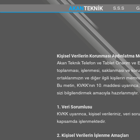
AKAN
TEKNİK
S.S.S
G
Kişisel Verilerin Korunması Aydınlatma M
Akan Teknik Telefon ve Tablet Onarım ve Eği
toplanması, işlenmesi, saklanması ve korun
ortaklarımızın ve diğer ilgili kişilerin memn
Bu metin, KVKK’nın 10. maddesi uyarınca, k
sizi bilgilendirmek amacıyla hazırlanmıştır.
1. Veri Sorumlusu
KVKK uyarınca, kişisel verileriniz, veri sor
kapsamda işlenmektedir.
2. Kişisel Verilerin İşlenme Amaçları