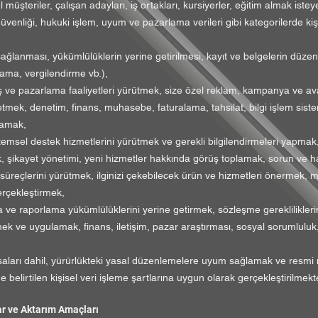
 müşteriler, çalışan adayları, iş ortakları, kursiyerler, eğitim almak isteyen 
güvenliği, hukuki işlem, uyum ve pazarlama verileri gibi kategorilerde kişis
ağlanması, yükümlülüklerin yerine getirilmesi, kayıt ve belgelerin düze
lama, vergilendirme vb.),
tış ve pazarlama faaliyetleri yürütmek, size özel reklam, kampanya ve a
önetmek, denetim, finans, muhasebe, faturalama, tahsilat, bilgi işlem sistem
lamak,
stemsel destek hizmetlerini yürütmek ve gerekli bilgilendirmeleri yapmak
 şikayet yönetimi, yeni hizmetler hakkında görüş toplamak, sorun ve hat
 süreçlerini yürütmek, ilginizi çekebilecek ürün ve hizmetleri önermek, m
erçekleştirmek,
ve raporlama yükümlülüklerini yerine getirmek, sözleşme gerekliliklerin
irlemek ve uygulamak, finans, iletişim, pazar araştırması, sosyal sorumlul
aları dahil, yürürlükteki yasal düzenlemelere uyum sağlamak ve resmi 
 belirtilen kişisel veri işleme şartlarına uygun olarak gerçekleştirilmekte
lar ve Aktarım Amaçları