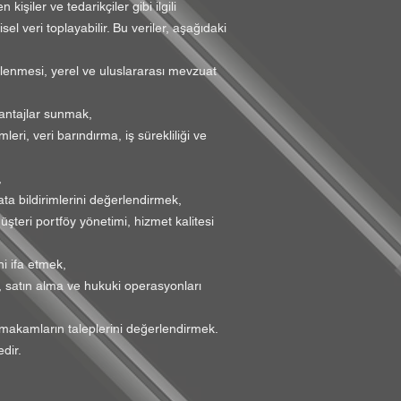
kişiler ve tedarikçiler gibi ilgili
el veri toplayabilir. Bu veriler, aşağıdaki
nlenmesi, yerel ve uluslararası mevzuat
vantajlar sunmak,
leri, veri barındırma, iş sürekliliği ve
,
a bildirimlerini değerlendirmek,
üşteri portföy yönetimi, hizmet kalitesi
i ifa etmek,
uk, satın alma ve hukuki operasyonları
makamların taleplerini değerlendirmek.
dir.