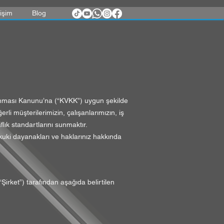
tişim
Blog
Korunması Kanunu’na (“KVKK”) uygun şekilde
i müşterilerimizin, çalışanlarımızın, iş
flık standartlarını sunmaktır.
ukuki dayanakları ve haklarınız hakkında
Şirket”) tarafından aşağıda belirtilen