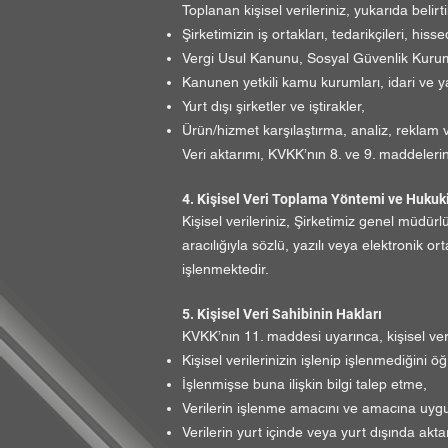
Toplanan kişisel verileriniz, yukarıda belirti
Şirketimizin iş ortakları, tedarikçileri, hissed
Vergi Usul Kanunu, Sosyal Güvenlik Kurumu 
Kanunen yetkili kamu kurumları, idari ve y
Yurt dışı şirketler ve iştirakler,
Ürün/hizmet karşılaştırma, analiz, reklam ve
Veri aktarımı, KVKK’nın 8. ve 9. maddeleri
4. Kişisel Veri Toplama Yöntemi ve Hukuk
Kişisel verileriniz, Şirketimiz genel müdür
aracılığıyla sözlü, yazılı veya elektronik
işlenmektedir.
5. Kişisel Veri Sahibinin Hakları
KVKK’nın 11. maddesi uyarınca, kişisel veri
Kişisel verilerinizin işlenip işlenmediğini 
İşlenmişse buna ilişkin bilgi talep etme,
Verilerin işlenme amacını ve amacına uygun
Verilerin yurt içinde veya yurt dışında aktar