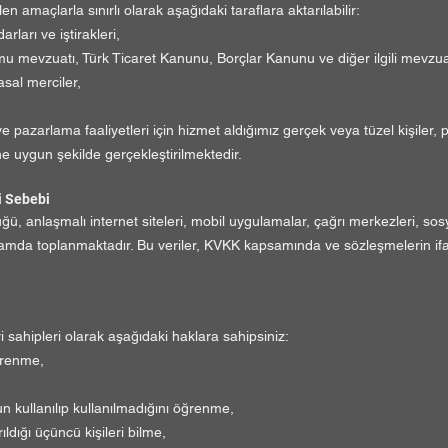
len amaçlarla sınırlı olarak aşağıdaki taraflara aktarılabilir:
arları ve iştirakleri,
mevzuatı, Türk Ticaret Kanunu, Borçlar Kanunu ve diğer ilgili mevzuatın
asal merciler,
 pazarlama faaliyetleri için hizmet aldığımız gerçek veya tüzel kişiler, p
ne uygun şekilde gerçekleştirilmektedir.
i Sebebi
lüğü, anlaşmalı internet siteleri, mobil uygulamalar, çağrı merkezleri, s
 ortamda toplanmaktadır. Bu veriler, KVKK kapsamında ve sözleşmelerin i
 sahipleri olarak aşağıdaki haklara sahipsiniz:
öğrenme,
 kullanılıp kullanılmadığını öğrenme,
ıldığı üçüncü kişileri bilme,