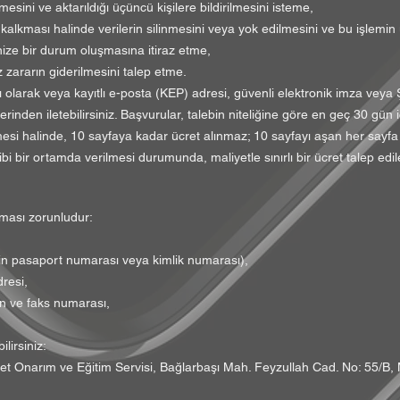
mesini ve aktarıldığı üçüncü kişilere bildirilmesini isteme,
alkması halinde verilerin silinmesini veya yok edilmesini ve bu işlemin ü
nize bir durum oluşmasına itiraz etme,
 zararın giderilmesini talep etme.
ılı olarak veya kayıtlı e-posta (KEP) adresi, güvenli elektronik imza veya
rinden iletebilirsiniz. Başvurular, talebin niteliğine göre en geç 30 gün i
mesi halinde, 10 sayfaya kadar ücret alınmaz; 10 sayfayı aşan her sayfa iç
 bir ortamda verilmesi durumunda, maliyetle sınırlı bir ücret talep edileb
lması zorunludur:
çin pasaport numarası veya kimlik numarası),
dresi,
on ve faks numarası,
lirsiniz:
let Onarım ve Eğitim Servisi, Bağlarbaşı Mah. Feyzullah Cad. No: 55/B, 