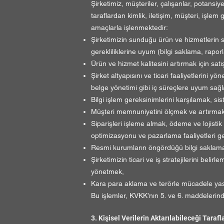
Şirketimiz, müşteriler, çalışanlar, potansiyel
taraflardan kimlik, iletişim, müşteri, işlem 
amaçlarla işlenmektedir:
Şirketimizin sunduğu ürün ve hizmetlerin s
gerekliliklerine uyum (bilgi saklama, rapor
Ürün ve hizmet kalitesini artırmak için sa
Şirket altyapısını ve ticari faaliyetlerini y
belge yönetimi gibi iç süreçlere uyum sağ
Bilgi işlem gereksinimlerini karşılamak, si
Müşteri memnuniyetini ölçmek ve artırmak,
Siparişleri işleme almak, ödeme ve lojistik
optimizasyonu ve pazarlama faaliyetleri g
Resmi kurumların öngördüğü bilgi saklama 
Şirketimizin ticari ve iş stratejilerini bel
yönetmek,
Kara para aklama ve terörle mücadele yas
Bu işlemler, KVKK’nın 5. ve 6. maddelerinde
3. Kişisel Verilerin Aktarılabileceği Taraf