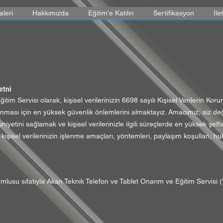
aleri
Hakkımızda
Eğitim'e Katılın
Sertifikasyon
İle
etni
tim Servisi olarak, kişisel verilerinizin 6698 sayılı Kişisel Verilerin 
ması için en yüksek güvenlik önlemlerini almaktayız. Amacımız, siz değerl
uniyetini sağlamak ve kişisel verilerinizle ilgili süreçlerde en yüksek şeffa
işisel verilerinizin işlenme amaçları, yöntemleri, paylaşım koşulları, h
umlusu sıfatıyla Akan Teknik Telefon ve Tablet Onarım ve Eğitim Servisi (“