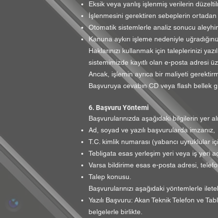
Eksik veya yanlış işlenmiş verilerin düzeltil
İşlenmesini gerektiren sebeplerin ortadan k
Otomatik sistemlerle analiz sonucu aleyhi
Kanuna aykırı işleme nedeniyle uğradığınız
Haklarınızı kullanmak için taleplerinizi yaz
sistemimizde kayıtlı olan e-posta adresi üze
Ancak, işlemin ayrıca bir maliyeti gerektir
Başvuruya cevabın CD veya flash bellek gibi
6. Başvuru Yöntemi
Başvurularınızda aşağıdaki bilgilerin yer a
Ad, soyad ve yazılı başvurularda imzanız,
T.C. kimlik numarası (yabancı uyruklular i
Tebligata esas yerleşim yeri veya iş yeri a
Varsa bildirime esas e-posta adresi, telef
Talep konusu.
Başvurularınızı aşağıdaki yöntemlerle iletebi
Yazılı Başvuru: Akan Teknik Telefon ve Tab
belgelerle birlikte.