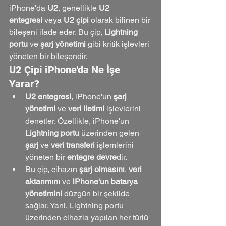
iPhone'da 
U2
, genellikle 
U2 
entegresi
 veya 
U2 çipi
 olarak bilinen bir 
bileşeni ifade eder. Bu çip, 
Lightning 
portu
 ve 
şarj yönetimi
 gibi kritik işlevleri 
yöneten bir bileşendir.
U2 Çipi iPhone'da Ne İşe 
Yarar?
U2 entegresi
, iPhone'un 
şarj 
yönetimi
 ve 
veri iletimi
 işlevlerini 
denetler. Özellikle, iPhone'un 
Lightning portu
 üzerinden gelen 
şarj
 ve 
veri transferi
 işlemlerini 
yöneten bir 
entegre devre
dir.
Bu çip, cihazın 
şarj olmasını
, 
veri 
aktarımını
 ve 
iPhone'un batarya 
yönetimini
 düzgün bir şekilde 
sağlar. Yani, Lightning portu 
üzerinden cihazla yapılan her türlü 