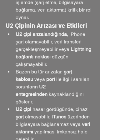
işlemde (şarj etme, bilgisayara 
bağlama, veri aktarma) kritik bir rol 
oynar.
U2 Çipinin Arızası ve Etkileri
U2 çipi arızalandığında
, iPhone 
şarj olamayabilir, veri transferi 
gerçekleşmeyebilir veya 
Lightning 
bağlantı noktası
 düzgün 
çalışmayabilir.
Bazen bu tür arızalar, 
şarj 
kablosu
 veya 
port
 ile ilgili sanılan 
sorunların 
U2 
entegresinden
 kaynaklandığını 
gösterir.
U2 çipi
 hasar gördüğünde, cihaz 
şarj
 olmayabilir, 
iTunes
 üzerinden 
bilgisayara bağlanamaz veya 
veri 
aktarımı
 yapılması imkansız hale 
gelebilir.