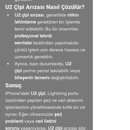
U2 Çipi Arızası Nasıl Çözülür?
U2 çipi arızası
, genellikle 
mikro 
lehimleme
 gerektiren bir işlemle 
tamir edilebilir. Bu tür onarımlar, 
profesyonel teknik 
servisler
 tarafından yapılmalıdır 
çünkü işlem son derece hassas ve 
uzmanlık gerektirir.
Ayrıca, bazı durumlarda, 
U2 
çipi
 yerine yenisi takılabilir veya 
bileşenin tamamı
 değiştirilebilir.
Sonuç
iPhone'daki 
U2 çipi
, Lightning portu 
üzerinden yapılan şarj ve veri aktarımı 
işlemlerinin yönetilmesinde kritik bir rol 
oynar. Eğer cihazınızda 
şarj 
problemi
 veya 
veri iletimi 
sorunu
 yaşanıyorsa, 
U2 çipi
 arızası söz 