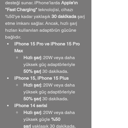
desteği sunar. iPhone'larda 
Apple'ın 
"Fast Charging"
 teknolojisi, cihazı 
%50'ye kadar yaklaşık 
30 dakikada
 şarj 
etme imkanı sağlar. Ancak, hızlı şarj 
hızları kullanılan adaptörün gücüne 
bağlıdır.
iPhone 15 Pro ve iPhone 15 Pro 
Max
Hızlı şarj
: 20W veya daha 
yüksek güç adaptörleriyle 
50% şarj
 30 dakikada.
iPhone 15, iPhone 15 Plus
Hızlı şarj
: 20W veya daha 
yüksek güç adaptörleriyle 
50% şarj
 30 dakikada.
iPhone 14 serisi
Hızlı şarj
: 20W veya daha 
yüksek güçle 
%50 
şarj
 yaklaşık 30 dakikada.