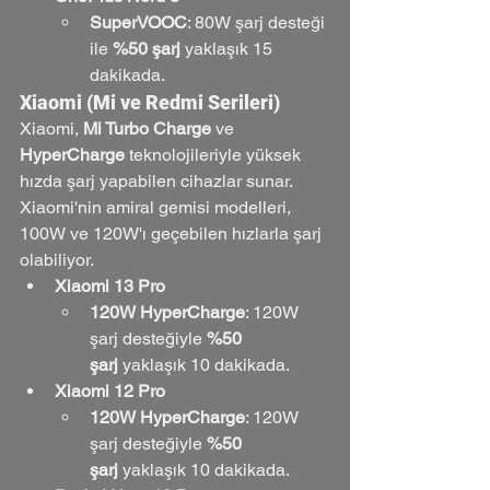
SuperVOOC
: 80W şarj desteği 
ile 
%50 şarj
 yaklaşık 15 
dakikada.
Xiaomi (Mi ve Redmi Serileri)
Xiaomi, 
Mi Turbo Charge
 ve 
HyperCharge
 teknolojileriyle yüksek 
hızda şarj yapabilen cihazlar sunar. 
Xiaomi'nin amiral gemisi modelleri, 
100W ve 120W'ı geçebilen hızlarla şarj 
olabiliyor.
Xiaomi 13 Pro
120W HyperCharge
: 120W 
şarj desteğiyle 
%50 
şarj
 yaklaşık 10 dakikada.
Xiaomi 12 Pro
120W HyperCharge
: 120W 
şarj desteğiyle 
%50 
şarj
 yaklaşık 10 dakikada.