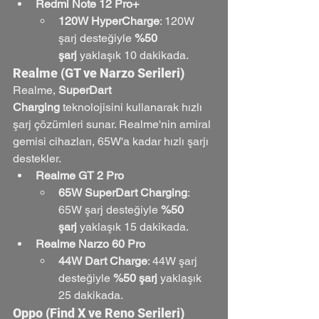
Redmi Note 12 Pro+
120W HyperCharge
: 120W 
şarj desteğiyle 
%50 
şarj
 yaklaşık 10 dakikada.
Realme (GT ve Narzo Serileri)
Realme, 
SuperDart 
Charging
 teknolojisini kullanarak hızlı 
şarj çözümleri sunar. Realme'nin amiral 
gemisi cihazları, 65W'a kadar hızlı şarjı 
destekler.
Realme GT 2 Pro
65W SuperDart Charging
: 
65W şarj desteğiyle 
%50 
şarj
 yaklaşık 15 dakikada.
Realme Narzo 60 Pro
44W Dart Charge
: 44W şarj 
desteğiyle 
%50 şarj
 yaklaşık 
25 dakikada.
Oppo (Find X ve Reno Serileri)