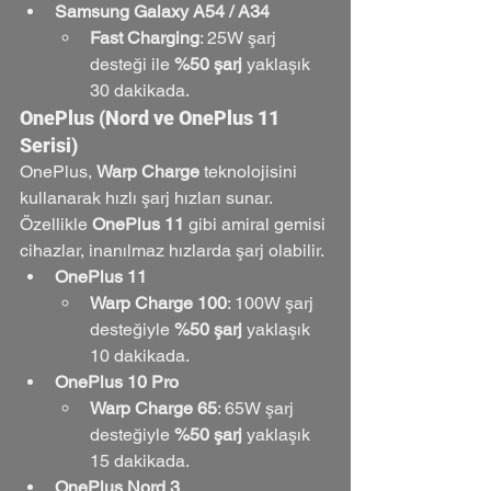
Samsung Galaxy A54 / A34
Fast Charging
: 25W şarj 
desteği ile 
%50 şarj
 yaklaşık 
30 dakikada.
OnePlus (Nord ve OnePlus 11 
Serisi)
OnePlus, 
Warp Charge
 teknolojisini 
kullanarak hızlı şarj hızları sunar. 
Özellikle 
OnePlus 11
 gibi amiral gemisi 
cihazlar, inanılmaz hızlarda şarj olabilir.
OnePlus 11
Warp Charge 100
: 100W şarj 
desteğiyle 
%50 şarj
 yaklaşık 
10 dakikada.
OnePlus 10 Pro
Warp Charge 65
: 65W şarj 
desteğiyle 
%50 şarj
 yaklaşık 
15 dakikada.
OnePlus Nord 3