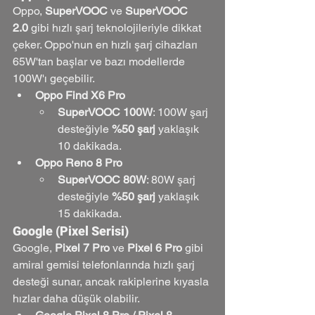
Oppo, 
SuperVOOC
 ve 
SuperVOOC 
2.0
 gibi hızlı şarj teknolojileriyle dikkat 
çeker. Oppo'nun en hızlı şarj cihazları 
65W'tan başlar ve bazı modellerde 
100W'ı geçebilir.
Oppo Find X6 Pro
SuperVOOC 100W
: 100W şarj 
desteğiyle 
%50 şarj
 yaklaşık 
10 dakikada.
Oppo Reno 8 Pro
SuperVOOC 80W
: 80W şarj 
desteğiyle 
%50 şarj
 yaklaşık 
15 dakikada.
Google (Pixel Serisi)
Google, 
Pixel 7 Pro
 ve 
Pixel 6 Pro
 gibi 
amiral gemisi telefonlarında hızlı şarj 
desteği sunar, ancak rakiplerine kıyasla 
hızlar daha düşük olabilir.